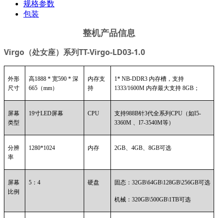
规格参数
包装
整机产品信息
Virgo
（处女座）系列TT-Virgo-LD03-1.0
外形
高1888 * 宽590 * 深
内存支
1* NB-DDR3
内存槽，支持
尺寸
665（mm）
持
1333/1600M 内存最大支持 8GB；
屏幕
19
寸LED屏幕
CPU
支持988B针3代全系列CPU（如I5-
类型
3360M 、I7-3540M等）
分辨
1280*1024
内存
2GB
、4GB、8GB可选
率
屏幕
5
：4
硬盘
固态：32GB\64GB\128GB\256GB可选
比例
机械：320GB\500GB\1TB可选