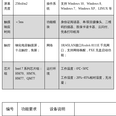
屏幕
250cd/m2
操作系
支持 Windows 10、Windows 8、
亮度
统
Windows 7、Windows XP、LINUX 等
触摸
＜5ms
功能模
身份证阅读器、单/双目摄像头、二维
响应
块
码扫描器、医保卡读卡器、云闪付、
时间
凭条打印机等
触控
钢化电容触摸屏，
网络
1RJ45LAN
接口
Realtek
8111E 千兆网
十点触控，免驱；
口，支持网络唤醒，PXE 无盘启动功
能；
芯片
Intel 7
系列芯片组：
运行环
工作温度：0℃~50℃
组
HM70、HM76、
境
工作湿度：20%~85%相对湿度，无冷
HM77、QM77
凝；
编号
功能要求
设备说明