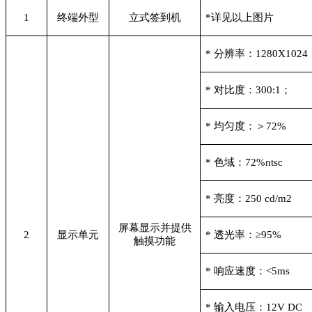
1
终端外型
立式签到机
*
详见以上图片
*
分辨率：1280X1024
*
对比度：300:1；
*
均匀度：＞72%
*
色域：72%ntsc
*
亮度：250 cd/m2
屏幕显示并提供
2
显示单元
*
透光率：≥95%
触摸功能
*
响应速度：<5ms
*
输入电压：12V DC